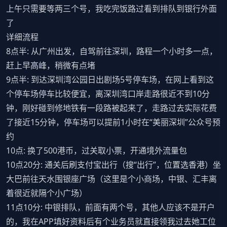
上午只需要等两三个号，我吃完饭路过看到排队到银行外面
了
详细流程
8点半: 从广州出发，自驾前往深圳，路程一个小时多一点，
赶上早高峰，稍微有点堵
9点半: 到达深圳湾公园日出剧场5号停车场，在网上看到这
个停车场停车比较便宜，离深圳湾口岸走路很近不到10分
钟，刚好碰到修地铁有一段路被起来了，走路过去实际花费
了接近15分钟，停车场可以提前1小时在“美丽深圳”公众号预
约
10点: 换了500港币，过关取小票，开通境外流量包
10点20分: 通关后刷支付宝出行（搜“出行”，位置选香港）坐
大巴前往天水围银座广场（这里是个小商场，中银、汇丰离
着很近就隔个小广场）
11点10分: 中银排队，前面有两个号，其他人应该不是开户
的，我在APP填好资料后有个业务员就直接领我过去她工位