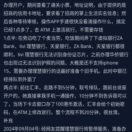
办理开户，期间查看了通关小票、地址证明，由于提供的是
招商的信用卡地址，要求看了招商的掌上生活实名信息；然
后各种等待审核，操作APP手速很快没看清操作什么，搞定
已经1点多了，去 ATM 上激活就行，不需要存钱
1点半: 在旁边吃了个麦当劳，吃饭期间弄了下虚拟银行ZA
Bank、livi 理慧银行、天星银行，ZA Bank、天星银行都很
顺利，livi 理慧银行无法识别身份证芯片，之前办理华侨银行
也出现过无法识别护照的问题，大概是还不支持iphone
15，需要办理理慧银行的话最好准备个旧手机。此时中银已
经排队到外面了
两点半: 前往汇丰，走路不到5分钟，取号排队，跟前台说是
开户的，她直接拿我手机一通操作，10分钟不到告诉我可以
了，当场下卡去窗口存了100港币激活，汇丰会给个初始密
码，在ATM上修改就行。整个流程不到20分钟，很丝滑。
补充
2024年09月04号: 经网友提醒理慧银行将暂停服务，准备办