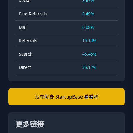
Social
3.67%
Paid Referrals
0.49%
Mail
0.08%
Referrals
15.14%
Search
45.46%
Direct
35.12%
现在就去 StartupBase 看看吧
更多链接